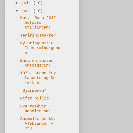
►
juli
(10)
▼
juni
(10)
Nervi Rosa 2012 -
befester
stillingen!
Tenåringstakter
Ny prisgunstig
"sentralburgund
er"!
Enda en snasen
onsdagsvin!
1978: Grand-Puy-
Lacoste og Du
Tertre
"Sjarmøren"
Nifst billig
Hva rosévin
handler om!
Sommeliersnakk:
Aleksander @
Cru