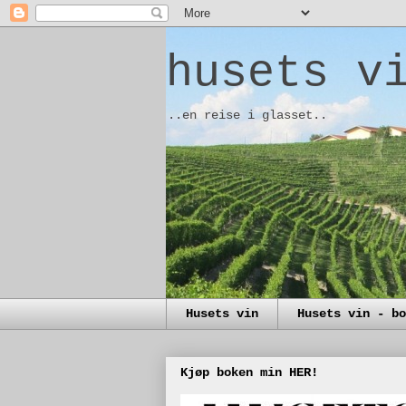
husets v
..en reise i glasset..
Husets vin
Husets vin - bo
Kjøp boken min HER!