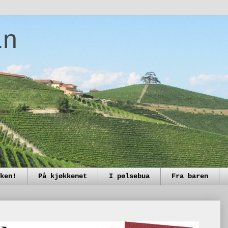
in
ken!
På kjøkkenet
I pølsebua
Fra baren