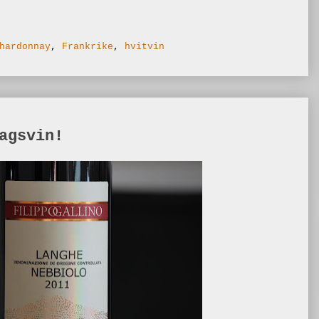
hardonnay
,
Frankrike
,
hvitvin
agsvin!